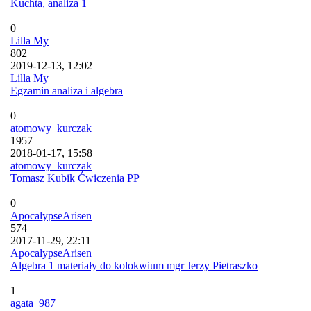
Kuchta, analiza 1
0
Lilla My
802
2019-12-13, 12:02
Lilla My
Egzamin analiza i algebra
0
atomowy_kurczak
1957
2018-01-17, 15:58
atomowy_kurczak
Tomasz Kubik Ćwiczenia PP
0
ApocalypseArisen
574
2017-11-29, 22:11
ApocalypseArisen
Algebra 1 materiały do kolokwium mgr Jerzy Pietraszko
1
agata_987