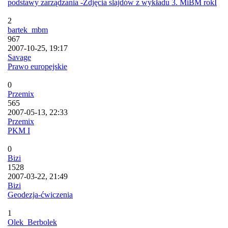
podstawy zarządzania -Zdjęcia slajdów z wykładu 3. MiBM rokI
2
bartek_mbm
967
2007-10-25, 19:17
Savage
Prawo europejskie
0
Przemix
565
2007-05-13, 22:33
Przemix
PKM I
0
Bizi
1528
2007-03-22, 21:49
Bizi
Geodezja-ćwiczenia
1
Olek_Berbolek