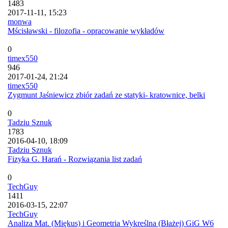
1483
2017-11-11, 15:23
monwa
Mścisławski - filozofia - opracowanie wykładów
0
timex550
946
2017-01-24, 21:24
timex550
Zygmunt Jaśniewicz zbiór zadań ze statyki- kratownice, belki
0
Tadziu Sznuk
1783
2016-04-10, 18:09
Tadziu Sznuk
Fizyka G. Harań - Rozwiązania list zadań
0
TechGuy
1411
2016-03-15, 22:07
TechGuy
Analiza Mat. (Miękus) i Geometria Wykreślna (Błażej) GiG W6