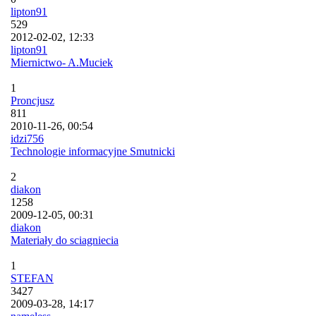
lipton91
529
2012-02-02, 12:33
lipton91
Miernictwo- A.Muciek
1
Proncjusz
811
2010-11-26, 00:54
idzi756
Technologie informacyjne Smutnicki
2
diakon
1258
2009-12-05, 00:31
diakon
Materiały do sciagniecia
1
STEFAN
3427
2009-03-28, 14:17