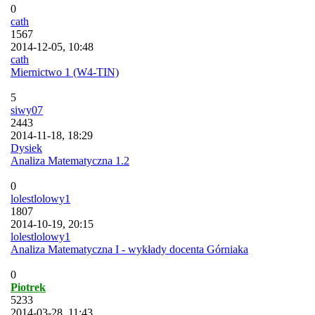
0
cath
1567
2014-12-05, 10:48
cath
Miernictwo 1 (W4-TIN)
5
siwy07
2443
2014-11-18, 18:29
Dysiek
Analiza Matematyczna 1.2
0
lolestlolowy1
1807
2014-10-19, 20:15
lolestlolowy1
Analiza Matematyczna I - wykłady docenta Górniaka
0
Piotrek
5233
2014-03-28, 11:43