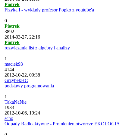
Piotrek
Fizyka I - wykłady profesor Popko z youtube'a
0
Piotrek
3892
2014-03-27, 22:16
Piotrek
rozwiązania list z algebry i analizy
1
maciek93
4144
2012-10-22, 00:38
GrzybekHC
podstawy programowania
1
TakaNaNie
1933
2012-10-06, 19:24
scho
Odpady Radioaktywne - Promienieniotwórcze EKOLOGIA
0