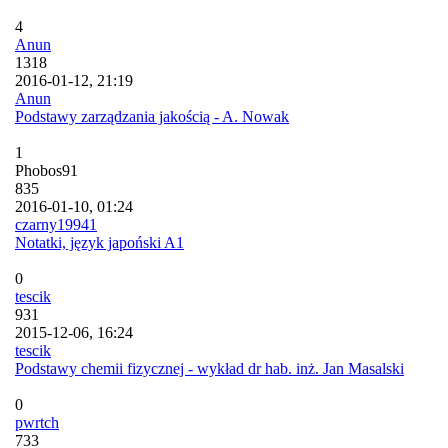
4
Anun
1318
2016-01-12, 21:19
Anun
Podstawy zarządzania jakością - A. Nowak
1
Phobos91
835
2016-01-10, 01:24
czarny19941
Notatki, język japoński A1
0
tescik
931
2015-12-06, 16:24
tescik
Podstawy chemii fizycznej - wykład dr hab. inż. Jan Masalski
0
pwrtch
733