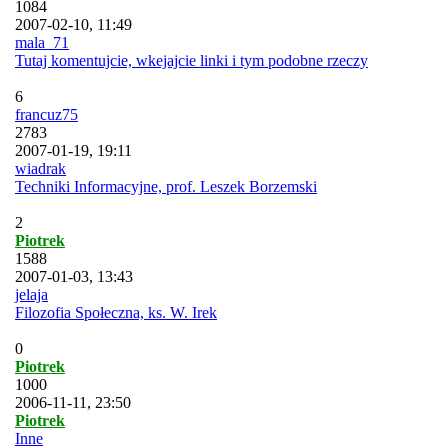
1084
2007-02-10, 11:49
mala_71
Tutaj komentujcie, wkejajcie linki i tym podobne rzeczy
6
francuz75
2783
2007-01-19, 19:11
wiadrak
Techniki Informacyjne, prof. Leszek Borzemski
2
Piotrek
1588
2007-01-03, 13:43
jelaja
Filozofia Społeczna, ks. W. Irek
0
Piotrek
1000
2006-11-11, 23:50
Piotrek
Inne