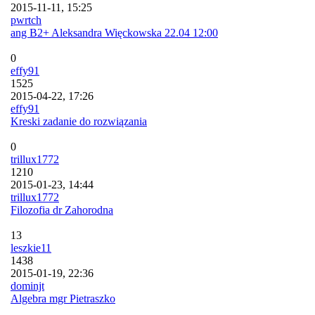
2015-11-11, 15:25
pwrtch
ang B2+ Aleksandra Więckowska 22.04 12:00
0
effy91
1525
2015-04-22, 17:26
effy91
Kreski zadanie do rozwiązania
0
trillux1772
1210
2015-01-23, 14:44
trillux1772
Filozofia dr Zahorodna
13
leszkie11
1438
2015-01-19, 22:36
dominjt
Algebra mgr Pietraszko