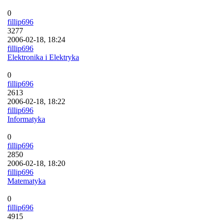
0
fillip696
3277
2006-02-18, 18:24
fillip696
Elektronika i Elektryka
0
fillip696
2613
2006-02-18, 18:22
fillip696
Informatyka
0
fillip696
2850
2006-02-18, 18:20
fillip696
Matematyka
0
fillip696
4915