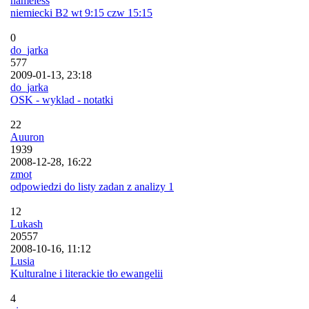
nameless
niemiecki B2 wt 9:15 czw 15:15
0
do_jarka
577
2009-01-13, 23:18
do_jarka
OSK - wyklad - notatki
22
Auuron
1939
2008-12-28, 16:22
zmot
odpowiedzi do listy zadan z analizy 1
12
Lukash
20557
2008-10-16, 11:12
Lusia
Kulturalne i literackie tło ewangelii
4