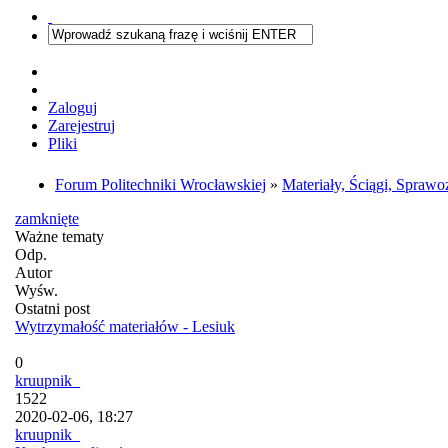
Zaloguj
Zarejestruj
Pliki
Forum Politechniki Wrocławskiej
»
Materiały, Ściągi, Sprawo
zamknięte
Ważne tematy
Odp.
Autor
Wyśw.
Ostatni post
Wytrzymałość materiałów - Lesiuk
0
kruupnik_
1522
2020-02-06, 18:27
kruupnik_