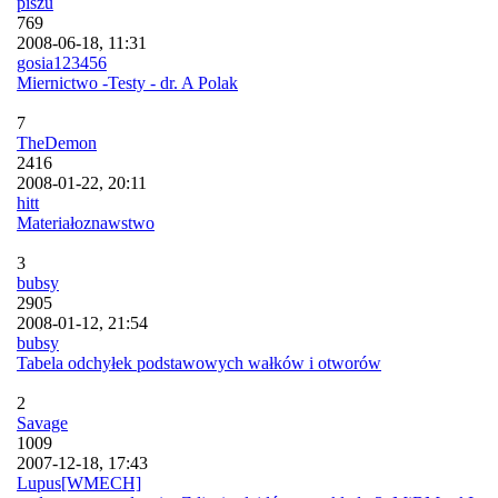
piszu
769
2008-06-18, 11:31
gosia123456
Miernictwo -Testy - dr. A Polak
7
TheDemon
2416
2008-01-22, 20:11
hitt
Materiałoznawstwo
3
bubsy
2905
2008-01-12, 21:54
bubsy
Tabela odchyłek podstawowych wałków i otworów
2
Savage
1009
2007-12-18, 17:43
Lupus[WMECH]