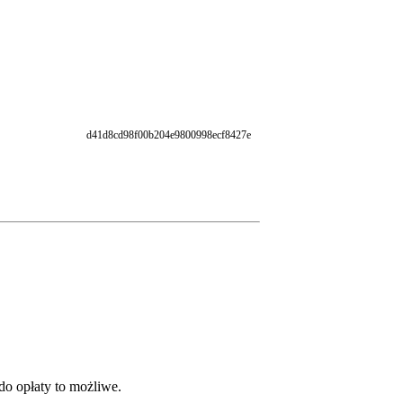
d41d8cd98f00b204e9800998ecf8427e
 do opłaty to możliwe.