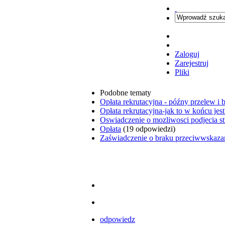
Zaloguj
Zarejestruj
Pliki
Podobne tematy
Opłata rekrutacyjna - późny przelew i 
Opłata rekrutacyjna-jak to w końcu jest
Oswiadczenie o mozliwosci podjecia st
Opłata
(19 odpowiedzi)
Zaświadczenie o braku przeciwwskazań
odpowiedz