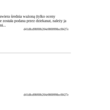
zawiera średnia ważoną (tylko oceny
 została podana przez dziekanat, należy ja
i...
d41d8cd98f00b204e9800998ecf8427e
d41d8cd98f00b204e9800998ecf8427e