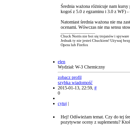
Średnia ważona różnicuje nam kursy p
kogoś z 5.0 z egzaminu i 3.0 z WF) - 
Natomiast średnia ważona nie ma zas
ocenami. Wówczas nie ma sensu stosow
_________________
Chuck Norris nie boi się trojanów i spyware
Jednak ty nie jesteś Chuckiem! Używaj bezp
Opera lub Firefox
elen
Wydział: W-3 Chemiczny
zobacz profil
szybka wiadomość
2015-01-13, 22:59,
#
0
cytuj
|
Hej! Odświeżam temat. Czy do tej śre
pozytywne oceny z suplementu? Ktoś