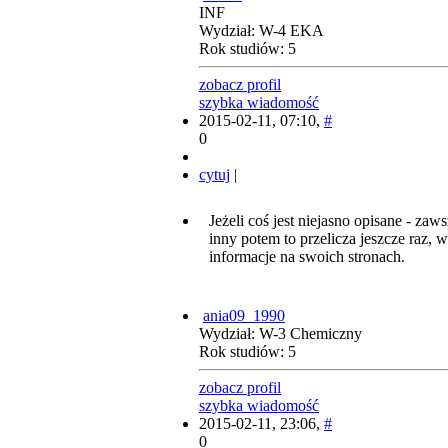
INF
Wydział: W-4 EKA
Rok studiów: 5
zobacz profil
szybka wiadomość
2015-02-11, 07:10,
#
0
cytuj
|
Jeżeli coś jest niejasno opisane - zaw
inny potem to przelicza jeszcze raz, 
informacje na swoich stronach.
ania09_1990
Wydział: W-3 Chemiczny
Rok studiów: 5
zobacz profil
szybka wiadomość
2015-02-11, 23:06,
#
0