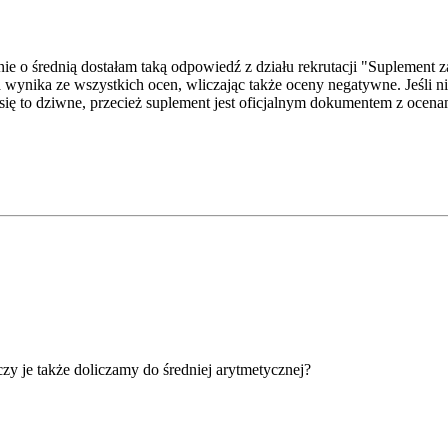
anie o średnią dostałam taką odpowiedź z działu rekrutacji "Suplement 
 wynika ze wszystkich ocen, wliczając także oceny negatywne. Jeśli nie
się to dziwne, przecież suplement jest oficjalnym dokumentem z ocenam
czy je także doliczamy do średniej arytmetycznej?