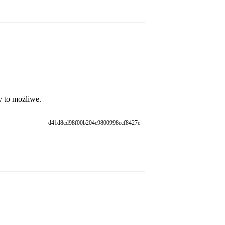
y to możliwe.
d41d8cd98f00b204e9800998ecf8427e