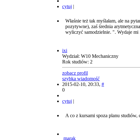
cytuj
|
Właśnie też tak myślałam, ale na pyt
pozytywne), zaś średnia arytmetyczna
wyliczyć samodzielnie. ". Wydaje mi 
ixi
Wydział: W10 Mechaniczny
Rok studiów: 2
zobacz profil
szybka wiadomość
2015-02-10, 20:33,
#
0
cytuj
|
A co z kursami spoza planu studiów, 
marak