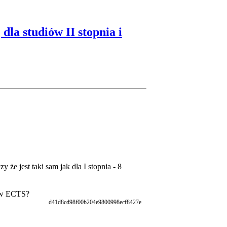
dla studiów II stopnia i
y że jest taki sam jak dla I stopnia - 8
tów ECTS?
d41d8cd98f00b204e9800998ecf8427e