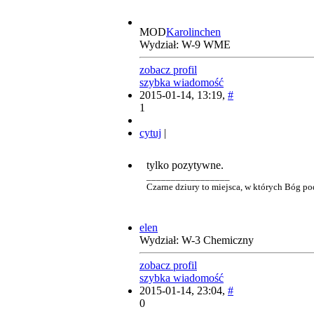
MOD
Karolinchen
Wydział: W-9 WME
zobacz profil
szybka wiadomość
2015-01-14, 13:19,
#
1
cytuj
|
tylko pozytywne.
_________________
Czarne dziury to miejsca, w których Bóg pod
elen
Wydział: W-3 Chemiczny
zobacz profil
szybka wiadomość
2015-01-14, 23:04,
#
0