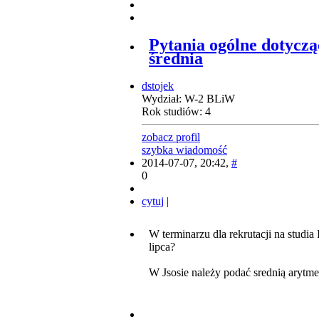
Pytania ogólne dotyczą
średnia
dstojek
Wydział: W-2 BLiW
Rok studiów: 4
zobacz profil
szybka wiadomość
2014-07-07, 20:42,
#
0
cytuj
|
W terminarzu dla rekrutacji na studia I
lipca?
W Jsosie należy podać srednią aryt