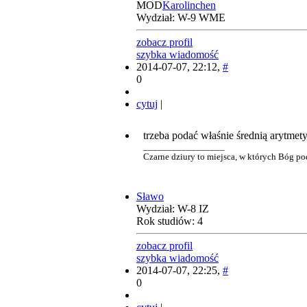
MOD
Karolinchen
Wydział: W-9 WME
zobacz profil
szybka wiadomość
2014-07-07, 22:12,
#
0
cytuj
|
trzeba podać właśnie średnią arytmety
_________________
Czarne dziury to miejsca, w których Bóg pod
Sławo
Wydział: W-8 IZ
Rok studiów: 4
zobacz profil
szybka wiadomość
2014-07-07, 22:25,
#
0