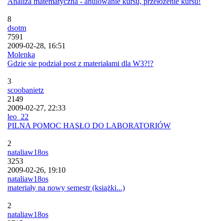
Analiza matematyczna - anulowanie kursu, przełożenie kursu!
8
dsotm
7591
2009-02-28, 16:51
Molenka
Gdzie sie podział post z materiałami dla W3?!?
3
scoobanietz
2149
2009-02-27, 22:33
leo_22
PILNA POMOC HASŁO DO LABORATORIÓW
2
nataliaw18os
3253
2009-02-26, 19:10
nataliaw18os
materiały na nowy semestr (książki...)
2
nataliaw18os