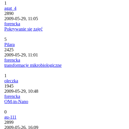
1
agat_4
2890
2009-05-29, 11:05
forencka
Pokrywanie się zajęć
5
Pilara
2425
2009-05-29, 11:01
forencka
transformacje mikrobiologiczne
1
oleczka
1945
2009-05-29, 10:48
forencka
OM-in-Nano
0
au-111
2899
2009-05-26, 16:09