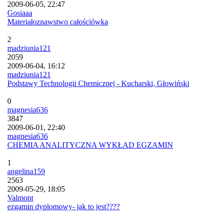
2009-06-05, 22:47
Gosiaaa
Materiałoznawstwo całościówka
2
madziunia121
2059
2009-06-04, 16:12
madziunia121
Podstawy Technologii Chemicznej - Kucharski, Głowiński
0
magnesia636
3847
2009-06-01, 22:40
magnesia636
CHEMIA ANALITYCZNA WYKŁAD EGZAMIN
1
angelina159
2563
2009-05-29, 18:05
Valmont
ezgamin dyplomowy- jak to jest????