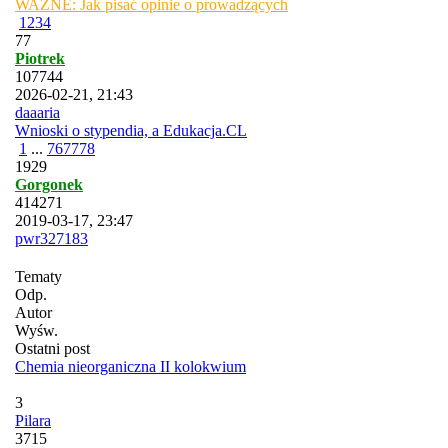
WAŻNE: Jak pisać opinie o prowadzących
1
2
3
4
77
Piotrek
107744
2026-02-21, 21:43
daaaria
Wnioski o stypendia, a Edukacja.CL
1
...
76
77
78
1929
Gorgonek
414271
2019-03-17, 23:47
pwr327183
Tematy
Odp.
Autor
Wyśw.
Ostatni post
Chemia nieorganiczna II kolokwium
3
Pilara
3715