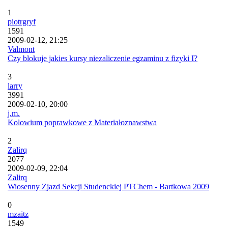
1
piotrgryf
1591
2009-02-12, 21:25
Valmont
Czy blokuje jakies kursy niezaliczenie egzaminu z fizyki I?
3
larry
3991
2009-02-10, 20:00
j.m.
Kolowium poprawkowe z Materiałoznawstwa
2
Zalirq
2077
2009-02-09, 22:04
Zalirq
Wiosenny Zjazd Sekcji Studenckiej PTChem - Bartkowa 2009
0
mzaitz
1549