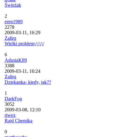
Świeżak
2
eren1989
2278
2009-03-11, 16:29
Zalirq
Wielki problem;/;/;/;/
6
AdusiaK89
3388
2009-03-11, 16:24
Zalirq
Dziekanka- kiedy, jak??
1
DarkFog
3052
2009-03-08, 12:10
riwex
Rajd Chemika
0