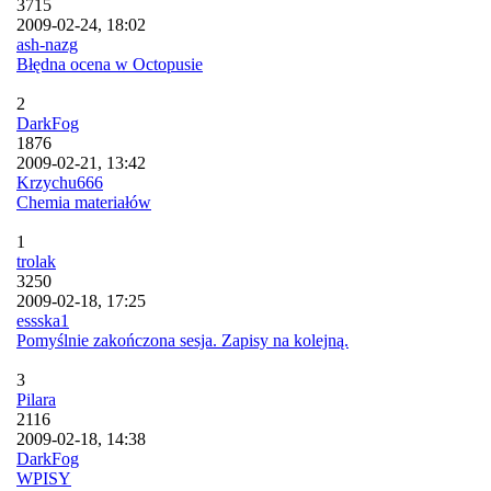
3715
2009-02-24, 18:02
ash-nazg
Błędna ocena w Octopusie
2
DarkFog
1876
2009-02-21, 13:42
Krzychu666
Chemia materiałów
1
trolak
3250
2009-02-18, 17:25
essska1
Pomyślnie zakończona sesja. Zapisy na kolejną.
3
Pilara
2116
2009-02-18, 14:38
DarkFog
WPISY