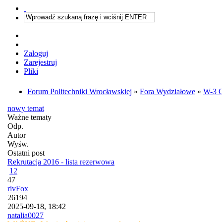
Zaloguj
Zarejestruj
Pliki
Forum Politechniki Wrocławskiej
»
Fora Wydziałowe
»
W-3 
nowy temat
Ważne tematy
Odp.
Autor
Wyśw.
Ostatni post
Rekrutacja 2016 - lista rezerwowa
1
2
47
rivFox
26194
2025-09-18, 18:42
natalia0027