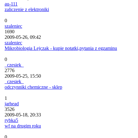
au-111
zaliczenie z elektroniki
0
szaleniec
1690
2009-05-26, 09:42
szaleniec
Mikrobiologia Lejczak - kupie notatki,pytania z egzaminu
0
_czesiek_
2776
2009-05-25, 15:50
_czesiek_
odczynniki chemiczne - sklep
1
jarhead
3526
2009-05-18, 20:33
rybka5
wf na drugim roku
0