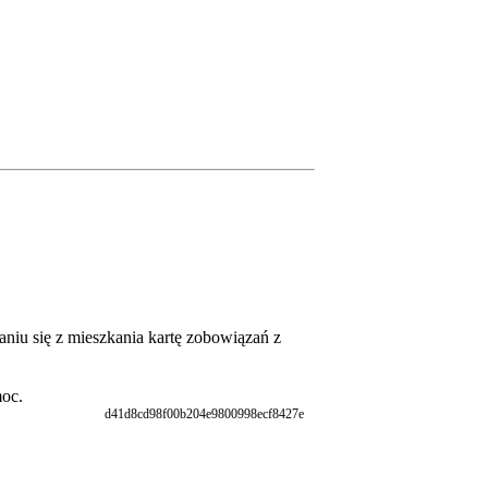
aniu się z mieszkania kartę zobowiązań z
moc.
d41d8cd98f00b204e9800998ecf8427e