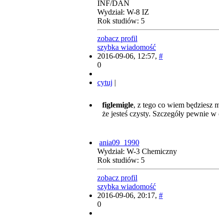
INF/DAN
Wydział: W-8 IZ
Rok studiów: 5
zobacz profil
szybka wiadomość
2016-09-06, 12:57,
#
0
cytuj
|
figlemigle
, z tego co wiem będziesz 
że jesteś czysty. Szczegóły pewnie w
ania09_1990
Wydział: W-3 Chemiczny
Rok studiów: 5
zobacz profil
szybka wiadomość
2016-09-06, 20:17,
#
0