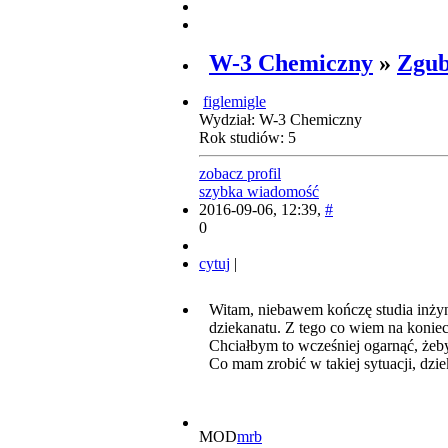
W-3 Chemiczny
»
Zgub
figlemigle
Wydział: W-3 Chemiczny
Rok studiów: 5
zobacz profil
szybka wiadomość
2016-09-06, 12:39,
#
0
cytuj
|
Witam, niebawem kończę studia inżyni
dziekanatu. Z tego co wiem na koniec t
Chciałbym to wcześniej ogarnąć, żeby
Co mam zrobić w takiej sytuacji, dzie
MOD
mrb