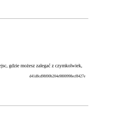
iejsc, gdzie możesz zalegać z czymkolwiek,
d41d8cd98f00b204e9800998ecf8427e