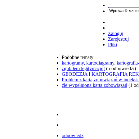
Zaloguj
Zarejestruj
Pliki
Podobne tematy
kartogramy, kartodiagramy, kartograf
zgubiłem legitymację!
(5 odpowiedzi)
GEODEZJA I KARTOGRAFIA REKR
Problem z kartą zobowiązań w indeksi
źle wypełniona karta zobowiązań
(1 od
odpowiedz