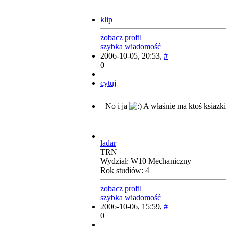
klip
zobacz profil
szybka wiadomość
2006-10-05, 20:53,
#
0
cytuj
|
No i ja
A właśnie ma ktoś ksiazki
ladar
TRN
Wydział: W10 Mechaniczny
Rok studiów: 4
zobacz profil
szybka wiadomość
2006-10-06, 15:59,
#
0