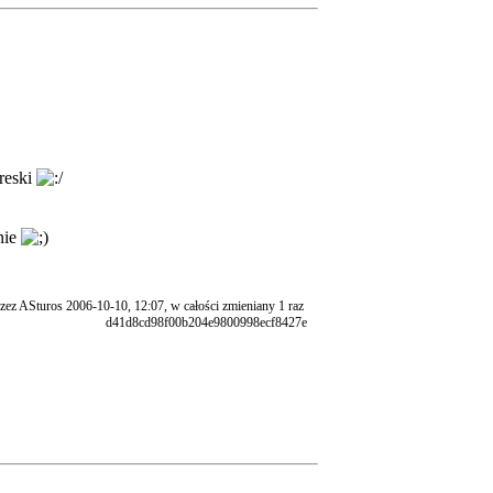
kreski
nie
zez ASturos 2006-10-10, 12:07, w całości zmieniany 1 raz
d41d8cd98f00b204e9800998ecf8427e