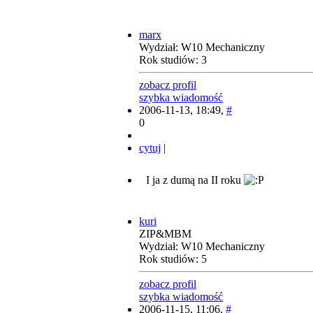
marx
Wydział: W10 Mechaniczny
Rok studiów: 3
zobacz profil
szybka wiadomość
2006-11-13, 18:49,
#
0
cytuj
|
I ja z dumą na II roku
kuri
ZIP&MBM
Wydział: W10 Mechaniczny
Rok studiów: 5
zobacz profil
szybka wiadomość
2006-11-15, 11:06,
#