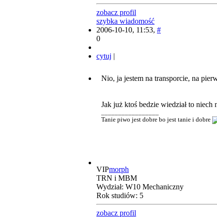
zobacz profil
szybka wiadomość
2006-10-10, 11:53,
#
0
cytuj
|
Nio, ja jestem na transporcie, na pie
Jak już ktoś bedzie wiedział to niech
_________________
Tanie piwo jest dobre bo jest tanie i dobre
VIP
morph
TRN i MBM
Wydział: W10 Mechaniczny
Rok studiów: 5
zobacz profil