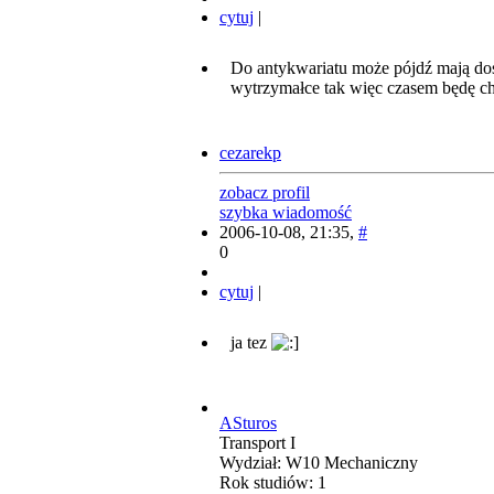
cytuj
|
Do antykwariatu może pójdź mają dość
wytrzymałce tak więc czasem będę c
cezarekp
zobacz profil
szybka wiadomość
2006-10-08, 21:35,
#
0
cytuj
|
ja tez
ASturos
Transport I
Wydział: W10 Mechaniczny
Rok studiów: 1