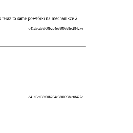
o teraz to same powtórki na mechanikce 2
d41d8cd98f00b204e9800998ecf8427e
d41d8cd98f00b204e9800998ecf8427e