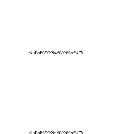
d41d8cd98f00b204e9800998ecf8427e
d41d8cd98f00b204e9800998ecf8427e