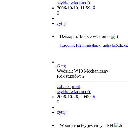
szybka wiadomość
2006-10-10, 11:59,
#
0
cytuj
|
Dzisiaj juz bedzie wiadomo
_________________
http://img182.imageshack....ndayfqr5.th.pn
Greg
Wydział: W10 Mechaniczny
Rok studiów: 2
zobacz profil
szybka wiadomość
2006-10-26, 20:00,
#
0
cytuj
|
W sumie ja tey jestem y TRN