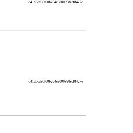
d41d8cd98f00b204e9800998ecf8427e
d41d8cd98f00b204e9800998ecf8427e