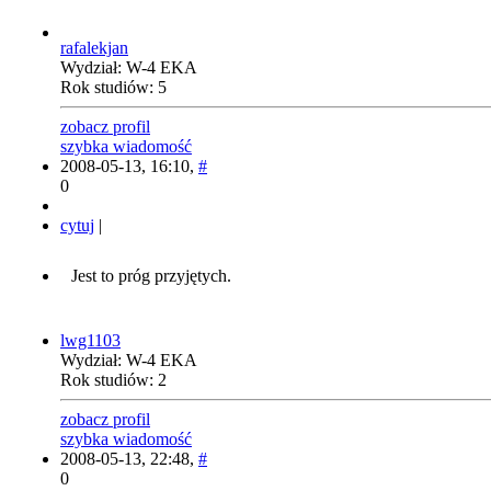
rafalekjan
Wydział: W-4 EKA
Rok studiów: 5
zobacz profil
szybka wiadomość
2008-05-13, 16:10,
#
0
cytuj
|
Jest to próg przyjętych.
lwg1103
Wydział: W-4 EKA
Rok studiów: 2
zobacz profil
szybka wiadomość
2008-05-13, 22:48,
#
0