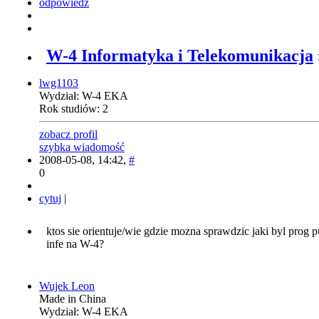
odpowiedz
W-4 Informatyka i Telekomunikacja
lwg1103
Wydział: W-4 EKA
Rok studiów: 2
zobacz profil
szybka wiadomość
2008-05-08, 14:42,
#
0
cytuj
|
ktos sie orientuje/wie gdzie mozna sprawdzic jaki byl prog 
infe na W-4?
Wujek Leon
Made in China
Wydział: W-4 EKA