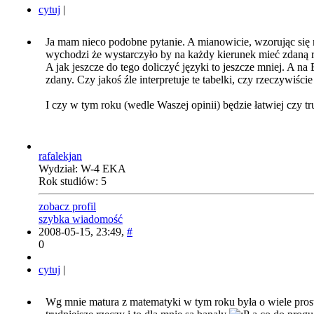
cytuj
|
Ja mam nieco podobne pytanie. A mianowicie, wzorując się
wychodzi że wystarczyło by na każdy kierunek mieć zdaną r
A jak jeszcze do tego doliczyć języki to jeszcze mniej. A na
zdany. Czy jakoś źle interpretuje te tabelki, czy rzeczywiśc
I czy w tym roku (wedle Waszej opinii) będzie łatwiej czy tr
rafalekjan
Wydział: W-4 EKA
Rok studiów: 5
zobacz profil
szybka wiadomość
2008-05-15, 23:49,
#
0
cytuj
|
Wg mnie matura z matematyki w tym roku była o wiele prost