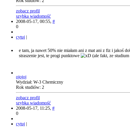
Rok studiów: 2
zobacz profil
szybka wiadomość
2008-05-17, 00:55,
#
0
cytuj
|
e tam, ja nawet 50% nie miałam ani z mat ani z fiz i jakoś d
straszenie jest, te progi punktowe
(ale fakt, ze studium
ojojoj
Wydział: W-3 Chemiczny
Rok studiów: 2
zobacz profil
szybka wiadomość
2008-05-17, 11:25,
#
0
cytuj
|