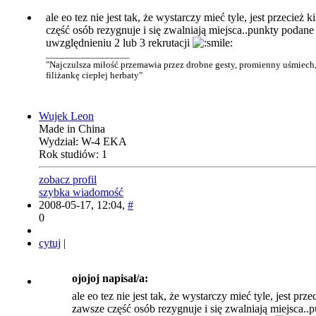
ale eo tez nie jest tak, że wystarczy mieć tyle, jest przecież 
część osób rezygnuje i się zwalniają miejsca..punkty podane
uwzględnieniu 2 lub 3 rekrutacji
_________________
"Najczulsza miłość przemawia przez drobne gesty, promienny uśmiech,
filiżankę ciepłej herbaty"
Wujek Leon
Made in China
Wydział: W-4 EKA
Rok studiów: 1
zobacz profil
szybka wiadomość
2008-05-17, 12:04,
#
0
cytuj
|
ojojoj napisał/a:
ale eo tez nie jest tak, że wystarczy mieć tyle, jest prz
zawsze część osób rezygnuje i się zwalniają miejsca..p