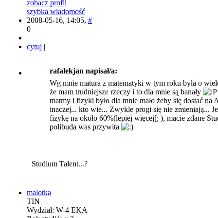
zobacz profil
szybka wiadomość
2008-05-16, 14:05,
#
0
cytuj
|
rafalekjan napisał/a:
Wg mnie matura z matematyki w tym roku była o wiele 
że mam trudniejsze rzeczy i to dla mnie są banały
matmy i fizyki było dla mnie mało żeby się dostać na
inaczej... kto wie... Zwykle progi się nie zmieniają... 
fizykę na około 60%(lepiej więcej[; ), macie zdane St
polibuda was przywita
Studium Talent...?
malotka
TIN
Wydział: W-4 EKA