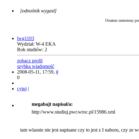
[odnośnik wygasł]
Ostatnio zmieniony pr
lwg1103
Wydział: W-4 EKA
Rok studiów: 2
zobacz profil
szybka wiadomość
2008-05-11, 17:59,
#
0
cytuj
|
megabajt napisał/a:
http://www.studiuj.pwr.wroc.pl/15986.xml
tam wlasnie nie jest napisane czy to jest z I naboru, czy ze 