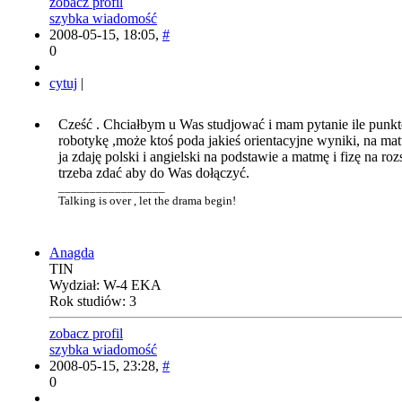
zobacz profil
szybka wiadomość
2008-05-15, 18:05,
#
0
cytuj
|
Cześć . Chciałbym u Was studjować i mam pytanie ile punk
robotykę ,może ktoś poda jakieś orientacyjne wyniki, na ma
ja zdaję polski i angielski na podstawie a matmę i fizę na ro
trzeba zdać aby do Was dołączyć.
_________________
Talking is over , let the drama begin!
Anagda
TIN
Wydział: W-4 EKA
Rok studiów: 3
zobacz profil
szybka wiadomość
2008-05-15, 23:28,
#
0