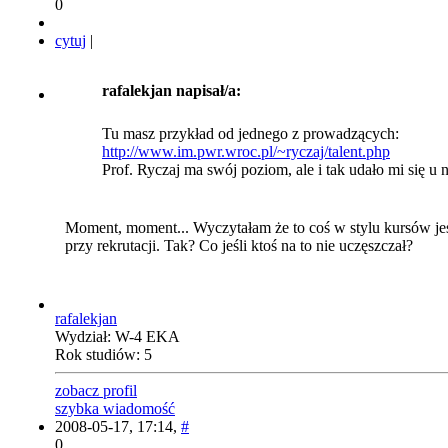
0
cytuj
|
rafalekjan napisał/a:
Tu masz przykład od jednego z prowadzących:
http://www.im.pwr.wroc.pl/~ryczaj/talent.php
Prof. Ryczaj ma swój poziom, ale i tak udało mi się u n
Moment, moment... Wyczytałam że to coś w stylu kursów jes
przy rekrutacji. Tak? Co jeśli ktoś na to nie uczęszczał?
rafalekjan
Wydział: W-4 EKA
Rok studiów: 5
zobacz profil
szybka wiadomość
2008-05-17, 17:14,
#
0