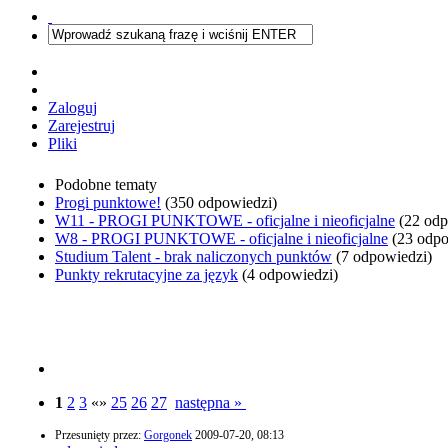
Zaloguj
Zarejestruj
Pliki
Podobne tematy
Progi punktowe!
(350 odpowiedzi)
W11 - PROGI PUNKTOWE - oficjalne i nieoficjalne
(22 odp
W8 - PROGI PUNKTOWE - oficjalne i nieoficjalne
(23 odpo
Studium Talent - brak naliczonych punktów
(7 odpowiedzi)
Punkty rekrutacyjne za język
(4 odpowiedzi)
1
2
3
«»
25
26
27
następna »
Przesunięty przez:
Gorgonek
2009-07-20, 08:13