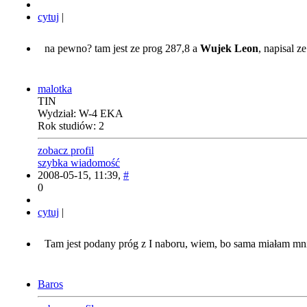
cytuj
|
na pewno? tam jest ze prog 287,8 a
Wujek Leon
, napisal z
malotka
TIN
Wydział: W-4 EKA
Rok studiów: 2
zobacz profil
szybka wiadomość
2008-05-15, 11:39,
#
0
cytuj
|
Tam jest podany próg z I naboru, wiem, bo sama miałam mni
Baros