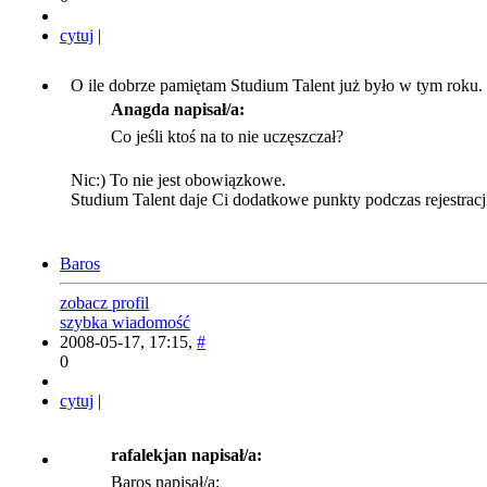
cytuj
|
O ile dobrze pamiętam Studium Talent już było w tym roku.
Anagda napisał/a:
Co jeśli ktoś na to nie uczęszczał?
Nic:) To nie jest obowiązkowe.
Studium Talent daje Ci dodatkowe punkty podczas rejestracji,
Baros
zobacz profil
szybka wiadomość
2008-05-17, 17:15,
#
0
cytuj
|
rafalekjan napisał/a:
Baros napisał/a: