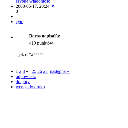
szybka wiadomość
2008-05-17, 20:24,
#
0
cytuj
|
Baros napisał/a:
410 punktów
jak qr*a?????
1
2
3
«»
25
26
27
następna »
odpowiedz
do góry
wersja do druku