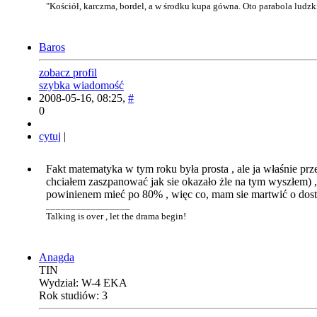
"Kościół, karczma, bordel, a w środku kupa gówna. Oto parabola ludzk
Baros
zobacz profil
szybka wiadomość
2008-05-16, 08:25,
#
0
cytuj
|
Fakt matematyka w tym roku była prosta , ale ja właśnie pr
chciałem zaszpanować jak sie okazało żle na tym wyszłem) , 
powinienem mieć po 80% , więc co, mam sie martwić o dosta
_________________
Talking is over , let the drama begin!
Anagda
TIN
Wydział: W-4 EKA
Rok studiów: 3