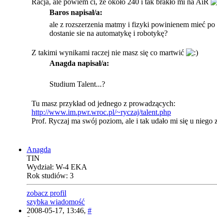
Racja, ale powiem ci, że około 240 i tak brakło mi na AiR
Baros napisał/a:
ale z rozszerzenia matmy i fizyki powinienem mieć po
dostanie sie na automatykę i robotykę?
Z takimi wynikami raczej nie masz się co martwić
Anagda napisał/a:
Studium Talent...?
Tu masz przykład od jednego z prowadzących:
http://www.im.pwr.wroc.pl/~ryczaj/talent.php
Prof. Ryczaj ma swój poziom, ale i tak udało mi się u niego z
Anagda
TIN
Wydział: W-4 EKA
Rok studiów: 3
zobacz profil
szybka wiadomość
2008-05-17, 13:46,
#