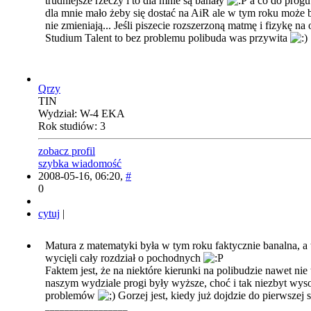
trudniejsze rzeczy i to dla mnie są banały
a co do progu 
dla mnie mało żeby się dostać na AiR ale w tym roku może by
nie zmieniają... Jeśli piszecie rozszerzoną matmę i fizykę na
Studium Talent to bez problemu polibuda was przywita
Qrzy
TIN
Wydział: W-4 EKA
Rok studiów: 3
zobacz profil
szybka wiadomość
2008-05-16, 06:20,
#
0
cytuj
|
Matura z matematyki była w tym roku faktycznie banalna, a 
wycięli cały rozdział o pochodnych
Faktem jest, że na niektóre kierunki na polibudzie nawet nie
naszym wydziale progi były wyższe, choć i tak niezbyt wyso
problemów
Gorzej jest, kiedy już dojdzie do pierwszej s
_________________