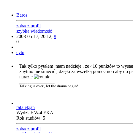
Baros
zobacz profil
szybka wiadomość
2008-05-17, 20:12,
#
0
cytuj
|
Tak tylko pytałem ,mam nadzieje , że 410 punktów to wystarc
zbytnio nie śmiecić , dzięki za wszelką pomoc no i aby do p
narazie
_________________
Talking is over , let the drama begin!
rafalekjan
Wydział: W-4 EKA
Rok studiów: 5
zobacz profil