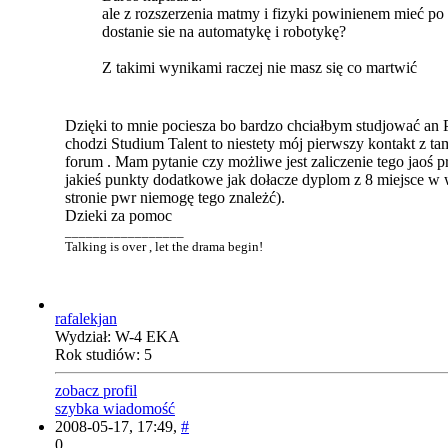
ale z rozszerzenia matmy i fizyki powinienem mieć po
dostanie sie na automatykę i robotykę?
Z takimi wynikami raczej nie masz się co martwić
Dzięki to mnie pociesza bo bardzo chciałbym studjować an 
chodzi Studium Talent to niestety mój pierwszy kontakt z t
forum . Mam pytanie czy możliwe jest zaliczenie tego jaoś prz
jakieś punkty dodatkowe jak dołacze dyplom z 8 miejsce w
stronie pwr niemogę tego znależć).
Dzieki za pomoc
_________________
Talking is over , let the drama begin!
rafalekjan
Wydział: W-4 EKA
Rok studiów: 5
zobacz profil
szybka wiadomość
2008-05-17, 17:49,
#
0