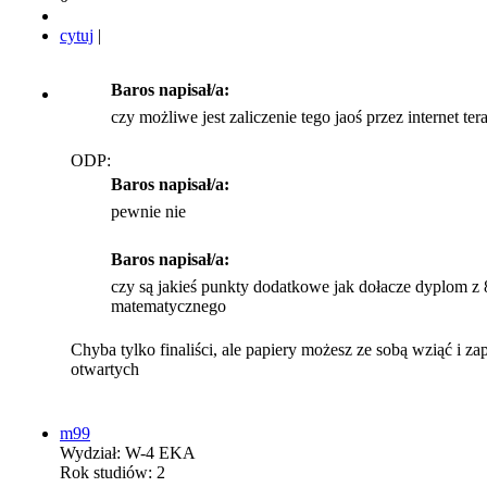
cytuj
|
Baros napisał/a:
czy możliwe jest zaliczenie tego jaoś przez internet ter
ODP:
Baros napisał/a:
pewnie nie
Baros napisał/a:
czy są jakieś punkty dodatkowe jak dołacze dyplom z 
matematycznego
Chyba tylko finaliści, ale papiery możesz ze sobą wziąć i za
otwartych
m99
Wydział: W-4 EKA
Rok studiów: 2