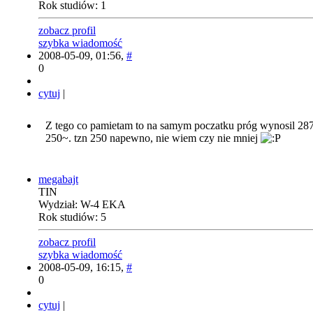
Rok studiów: 1
zobacz profil
szybka wiadomość
2008-05-09, 01:56,
#
0
cytuj
|
Z tego co pamietam to na samym poczatku próg wynosil 287
250~. tzn 250 napewno, nie wiem czy nie mniej
megabajt
TIN
Wydział: W-4 EKA
Rok studiów: 5
zobacz profil
szybka wiadomość
2008-05-09, 16:15,
#
0
cytuj
|