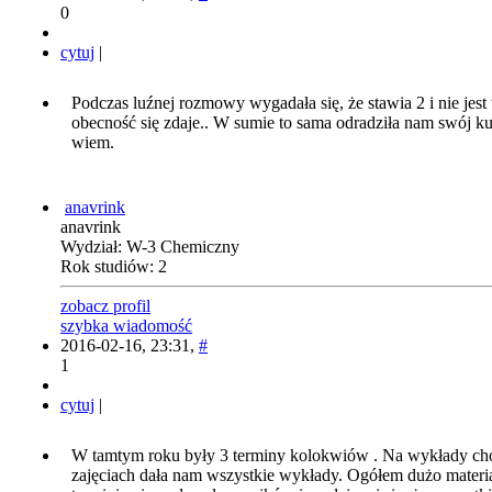
0
cytuj
|
Podczas luźnej rozmowy wygadała się, że stawia 2 i nie jest 
obecność się zdaje.. W sumie to sama odradziła nam swój kur
wiem.
anavrink
anavrink
Wydział: W-3 Chemiczny
Rok studiów: 2
zobacz profil
szybka wiadomość
2016-02-16, 23:31,
#
1
cytuj
|
W tamtym roku były 3 terminy kolokwiów . Na wykłady cho
zajęciach dała nam wszystkie wykłady. Ogółem dużo materiał