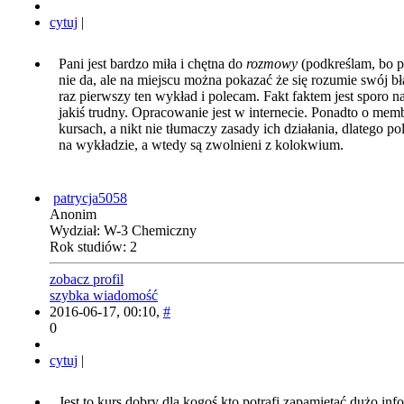
cytuj
|
Pani jest bardzo miła i chętna do
rozmowy
(podkreślam, bo pr
nie da, ale na miejscu można pokazać że się rozumie swój bł
raz pierwszy ten wykład i polecam. Fakt faktem jest sporo na
jakiś trudny. Opracowanie jest w internecie. Ponadto o me
kursach, a nikt nie tłumaczy zasady ich działania, dlatego p
na wykładzie, a wtedy są zwolnieni z kolokwium.
patrycja5058
Anonim
Wydział: W-3 Chemiczny
Rok studiów: 2
zobacz profil
szybka wiadomość
2016-06-17, 00:10,
#
0
cytuj
|
Jest to kurs dobry dla kogoś kto potrafi zapamiętać dużo inf