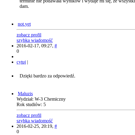
terminie nie podawała wyników i wydaje mi się, że wszystki
dam.
not.yet
zobacz profil
szybka wiadomość
2016-02-17, 09:27,
#
0
cytuj
|
Dzięki bardzo za odpowiedź.
Maluzis
Wydział: W-3 Chemiczny
Rok studiów: 5
zobacz profil
szybka wiadomość
2016-02-25, 20:19,
#
0