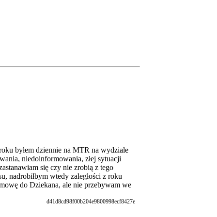
 roku byłem dziennie na MTR na wydziale
ania, niedoinformowania, złej sytuacji
astanawiam się czy nie zrobią z tego
su, nadrobiłbym wtedy zaległości z roku
rozmowę do Dziekana, ale nie przebywam we
d41d8cd98f00b204e9800998ecf8427e