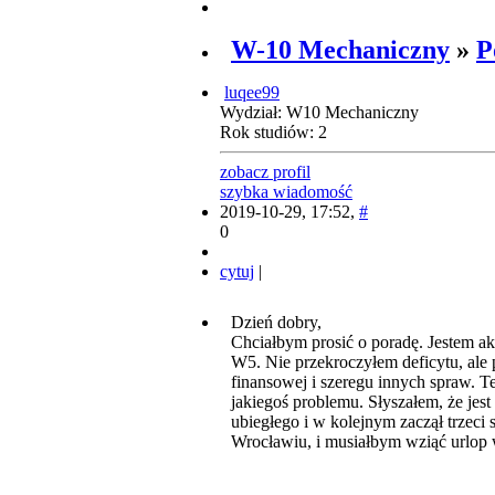
W-10 Mechaniczny
»
P
luqee99
Wydział: W10 Mechaniczny
Rok studiów: 2
zobacz profil
szybka wiadomość
2019-10-29, 17:52,
#
0
cytuj
|
Dzień dobry,
Chciałbym prosić o poradę. Jestem 
W5. Nie przekroczyłem deficytu, ale 
finansowej i szeregu innych spraw. T
jakiegoś problemu. Słyszałem, że jes
ubiegłego i w kolejnym zaczął trzec
Wrocławiu, i musiałbym wziąć urlop w