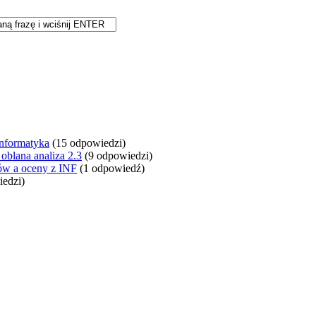
Informatyka
(15 odpowiedzi)
oblana analiza 2.3
(9 odpowiedzi)
ów a oceny z INF
(1 odpowiedź)
edzi)