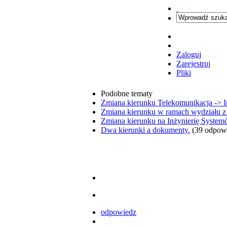
Zaloguj
Zarejestruj
Pliki
Podobne tematy
Zmiana kierunku Telekomunikacja -> 
Zmiana kierunku w ramach wydziału z 
Zmiana kierunku na Inżynierię System
Dwa kierunki a dokumenty.
(39 odpowi
odpowiedz