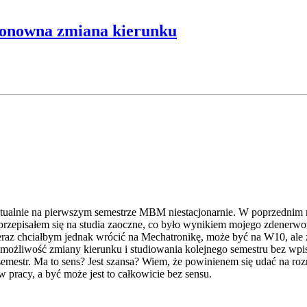
onowna zmiana kierunku
aktualnie na pierwszym semestrze MBM niestacjonarnie. W poprzednim
przepisałem się na studia zaoczne, co było wynikiem mojego zdenerwow
eraz chciałbym jednak wrócić na Mechatronikę, może być na W10, ale z
t możliwość zmiany kierunku i studiowania kolejnego semestru bez wpi
i semestr. Ma to sens? Jest szansa? Wiem, że powinienem się udać na 
 pracy, a być może jest to całkowicie bez sensu.