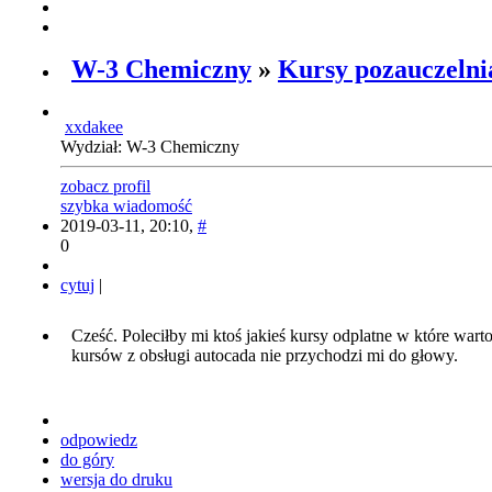
W-3 Chemiczny
»
Kursy pozauczelni
xxdakee
Wydział: W-3 Chemiczny
zobacz profil
szybka wiadomość
2019-03-11, 20:10,
#
0
cytuj
|
Cześć. Poleciłby mi ktoś jakieś kursy odplatne w które wa
kursów z obsługi autocada nie przychodzi mi do głowy.
odpowiedz
do góry
wersja do druku