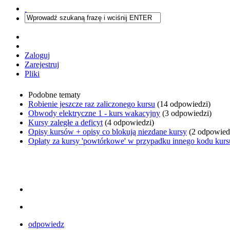
Zaloguj
Zarejestruj
Pliki
Podobne tematy
Robienie jeszcze raz zaliczonego kursu
(14 odpowiedzi)
Obwody elektryczne 1 - kurs wakacyjny
(3 odpowiedzi)
Kursy zaległe a deficyt
(4 odpowiedzi)
Opisy kursów + opisy co blokują niezdane kursy
(2 odpowied
Opłaty za kursy 'powtórkowe' w przypadku innego kodu kurs
odpowiedz