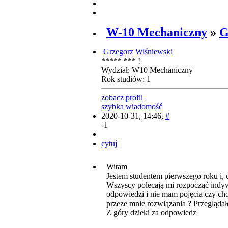
W-10 Mechaniczny
»
G
Grzegorz Wiśniewski
***** *** !
Wydział: W10 Mechaniczny
Rok studiów: 1
zobacz profil
szybka wiadomość
2020-10-31, 14:46,
#
-1
cytuj
|
Witam
Jestem studentem pierwszego roku i,
Wszyscy polecają mi rozpocząć indyw
odpowiedzi i nie mam pojęcia czy c
przeze mnie rozwiązania ? Przeglądał
Z góry dzieki za odpowiedz