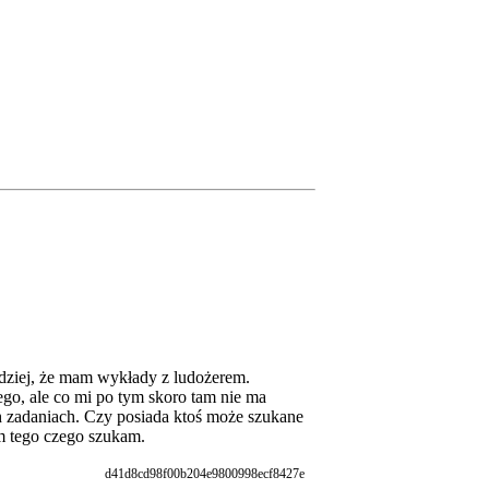
dziej, że mam wykłady z ludożerem.
o, ale co mi po tym skoro tam nie ma
 zadaniach. Czy posiada ktoś może szukane
em tego czego szukam.
d41d8cd98f00b204e9800998ecf8427e