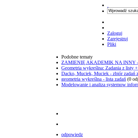
Zaloguj
Zarejestruj
Pliki
Podobne tematy
ZAMIENIĘ AKADEMIK NA INNY 
Geometria wykreślna: Zadania z listy 
Dacko, Muciek, Muciek - zbiór zadań 
geometria wykreślna - lista zadań
(0 od
Modelowanie i analiza systemow infor
odpowiedz