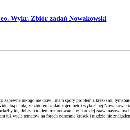
eo. Wykr. Zbiór zadań Nowakowski
 co zapewne nikogo nie dziwi, mam spory problem z kreskami, tymabar
idualną naukę ze zbiorem zadań z geometrii wykreślnej Nowakowskieg
hociażby idę dobrym tokiem rozumowania w bardziej zaawanasowanych
em już wiele tematów na forach odnosnie kresek i nigdzie nie znalazł