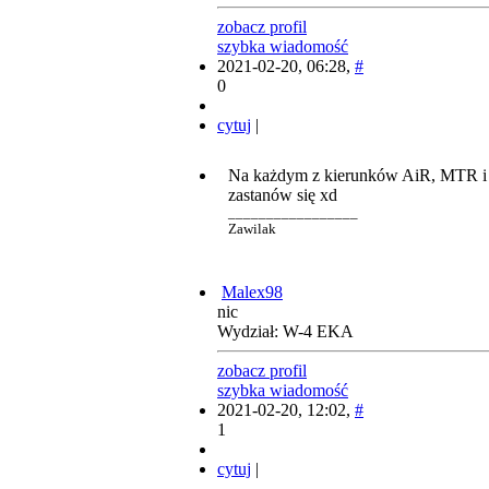
zobacz profil
szybka wiadomość
2021-02-20, 06:28,
#
0
cytuj
|
Na każdym z kierunków AiR, MTR i Mb
zastanów się xd
_________________
Zawilak
Malex98
nic
Wydział: W-4 EKA
zobacz profil
szybka wiadomość
2021-02-20, 12:02,
#
1
cytuj
|