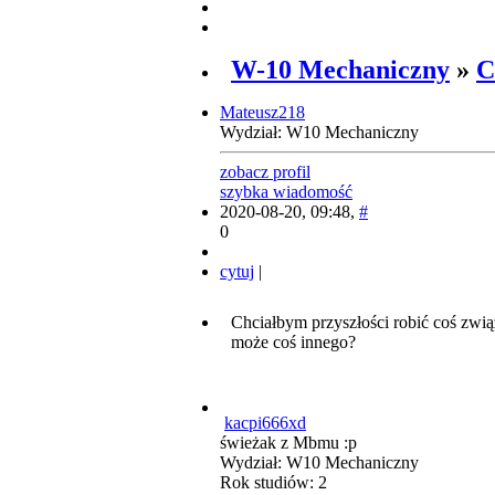
W-10 Mechaniczny
»
C
Mateusz218
Wydział: W10 Mechaniczny
zobacz profil
szybka wiadomość
2020-08-20, 09:48,
#
0
cytuj
|
Chciałbym przyszłości robić coś zwią
może coś innego?
kacpi666xd
świeżak z Mbmu :p
Wydział: W10 Mechaniczny
Rok studiów: 2