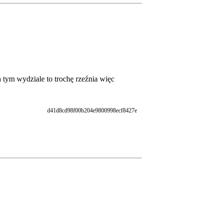
tym wydziale to trochę rzeźnia więc
d41d8cd98f00b204e9800998ecf8427e