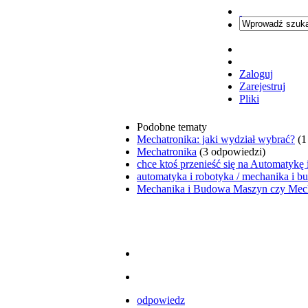
Zaloguj
Zarejestruj
Pliki
Podobne tematy
Mechatronika: jaki wydział wybrać?
(1
Mechatronika
(3 odpowiedzi)
chce ktoś przenieść się na Automatykę
automatyka i robotyka / mechanika i 
Mechanika i Budowa Maszyn czy Mech
odpowiedz