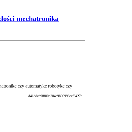
łości mechatronika
chatronike czy automatyke robotyke czy
d41d8cd98f00b204e9800998ecf8427e