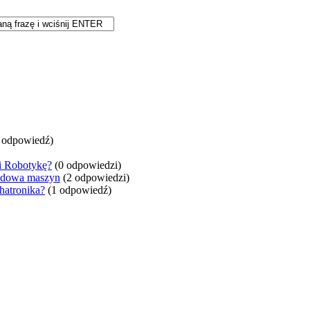
 odpowiedź)
 i Robotykę?
(0 odpowiedzi)
budowa maszyn
(2 odpowiedzi)
atronika?
(1 odpowiedź)